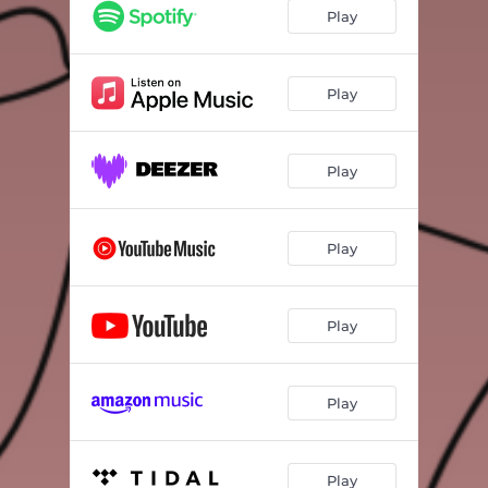
Play
Play
Play
Play
Play
Play
Play