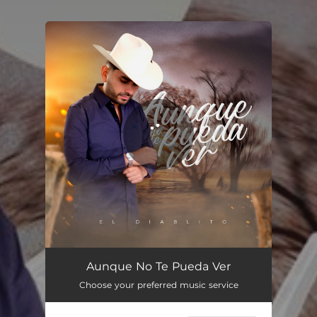
You're all set!
Aunque No Te Pueda Ver (En Vivo)
02:35
Aunque No Te Pueda Ver
Choose your preferred music service