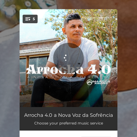
5
You're all set!
Sofrendo Sozinho
02:47
Arrocha 4.0 a Nova Voz da Sofrência
Choose your preferred music service
Corno Virtual
03:06