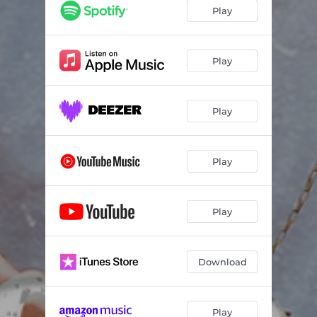
Me Apaixonei pela Cunhada
02:47
Play
Ja Pensou
03:04
Chupando Dedo
03:08
Play
Play
Play
Play
Download
Play