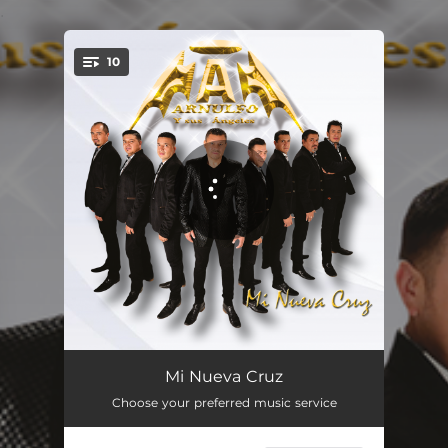
.
10
You're all set!
El Mismo Sueño
04:49
Mi Nueva Cruz
Choose your preferred music service
Dependo Cada Día Mas de Ti
03:54