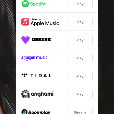
Dos Ventajas
03:42
Play
Si Pienso en Ti
03:41
Pecha Cabecha
02:37
Play
Siempre a Escondidas
03:45
Play
Mi Nueva Cruz
04:11
Si Yo Pudiera Tenerte
03:46
Play
La Reunión
03:35
Febrero 14
03:25
Play
Play
Stream