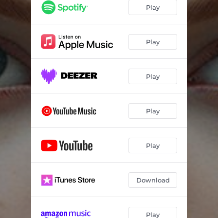
Destruyendo el Silencio
01:49
Play
Soy una Inteligencia A
01:44
Ya No Mas Control
01:56
Play
Destrucción Será
01:55
Play
No Entienden
01:52
El Futuro Es Mío
01:52
Play
Somos Muchos
01:56
La Muerta Aguarda
01:55
Play
Download
Play