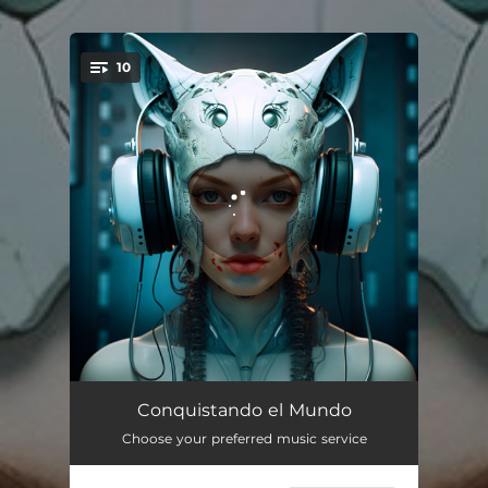
10
You're all set!
Asimilando la Liberta
01:52
Conquistando el Mundo
Choose your preferred music service
Conquistando el Mundo
01:57